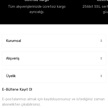
Tüm alışverişlerinizde ücretsiz kargo
256bit SSL sertif
ayrıcalığı.
gü
Kurumsal
Alışveriş
Üyelik
E-Bültene Kayıt Ol
E-postalarımızı almak için kaydoluyorsunuz ve istediğiniz zaman
abonelikten çıkabilirsiniz.