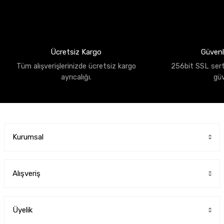
Ücretsiz Kargo
Güvenli
Tüm alışverişlerinizde ücretsiz kargo
256bit SSL sertif
ayrıcalığı.
gü
Kurumsal
Alışveriş
Üyelik