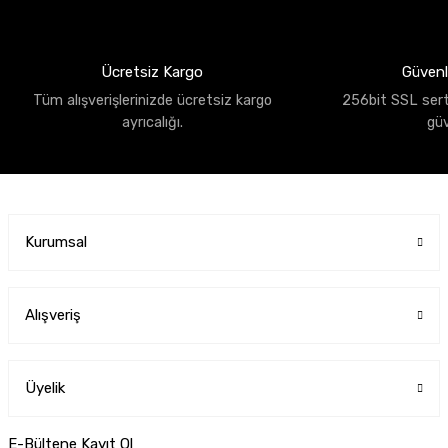
Ücretsiz Kargo
Güvenli
Tüm alışverişlerinizde ücretsiz kargo
256bit SSL sertif
ayrıcalığı.
gü
Kurumsal
Alışveriş
Üyelik
E-Bültene Kayıt Ol