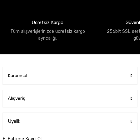
Ücretsiz Kargo
Güvenli
Tüm alışverişlerinizde ücretsiz kargo
256bit SSL sertif
ayrıcalığı.
gü
Kurumsal
Alışveriş
Üyelik
E-Bültene Kayıt Ol