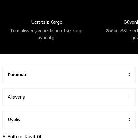
Ücretsiz Kargo
Güvenli
Tüm alışverişlerinizde ücretsiz kargo
256bit SSL sertif
ayrıcalığı.
gü
Kurumsal
Alışveriş
Üyelik
E-Bültene Kayıt Ol