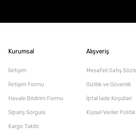
Kurumsal
Alışveriş
İletişim
Mesafeli Satış Sözl
İletişim Formu
Gizlilik ve Güvenlik
Havale Bildirim Formu
İptal İade Koşullari
Sipariş Sorgula
Kişisel Veriler Politik
Kargo Takibi