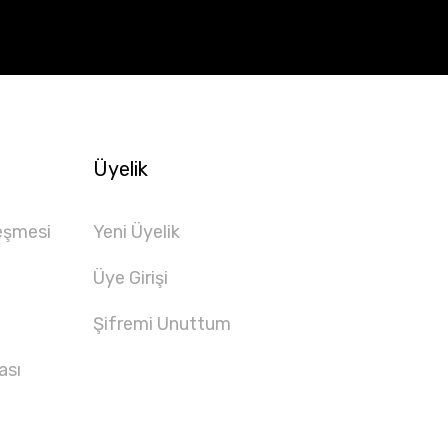
Üyelik
eşmesi
Yeni Üyelik
Üye Girişi
Şifremi Unuttum
ası