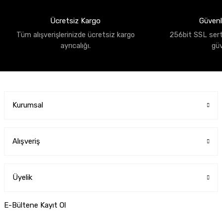
Ücretsiz Kargo
Güvenli
Tüm alışverişlerinizde ücretsiz kargo
256bit SSL sertif
ayrıcalığı.
gü
Kurumsal
Alışveriş
Üyelik
E-Bültene Kayıt Ol