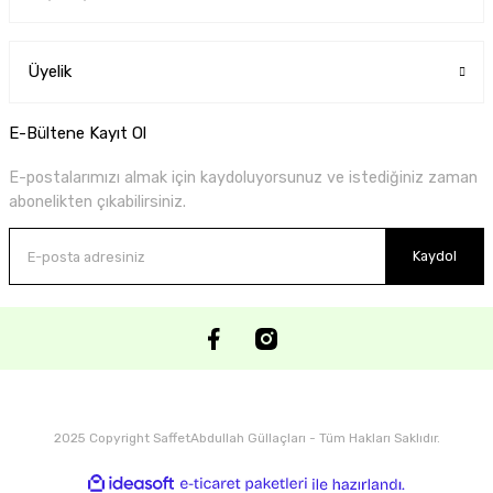
Üyelik
E-Bültene Kayıt Ol
E-postalarımızı almak için kaydoluyorsunuz ve istediğiniz zaman
abonelikten çıkabilirsiniz.
Kaydol
2025 Copyright SaffetAbdullah Güllaçları - Tüm Hakları Saklıdır.
ideasoft
ile
e-