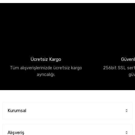
Ücretsiz Kargo
Güvenli
Tüm alışverişlerinizde ücretsiz kargo
256bit SSL sertif
ayrıcalığı.
gü
Kurumsal
Alışveriş