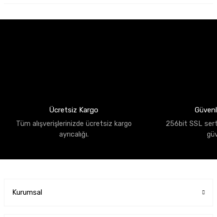
Ücretsiz Kargo
Güvenli
Tüm alışverişlerinizde ücretsiz kargo
256bit SSL sertif
ayrıcalığı.
gü
Kurumsal