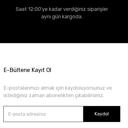
Saat 12:00'ye kadar verdiğiniz siparişler
aynı gün kargoda.
E-Bültene Kayıt Ol
E-postalarımızı almak için kaydoluyorsunuz ve
istediğiniz zaman abonelikten çıkabilirsiniz.
Kaydol