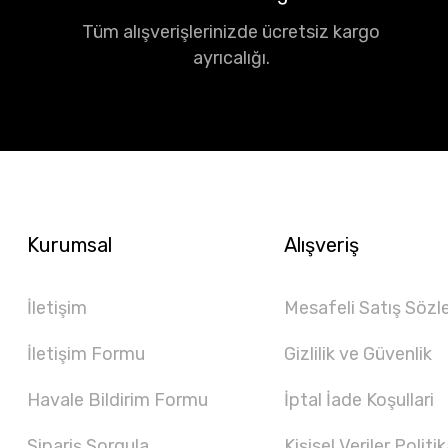
Tüm alışverişlerinizde ücretsiz kargo
ayrıcalığı.
Kurumsal
Alışveriş
İletişim
Mesafeli Satış Sözl
İletişim Formu
Gizlilik ve Güvenlik
Havale Bildirim Formu
İptal İade Koşullari
Sipariş Sorgula
Kişisel Veriler Politik