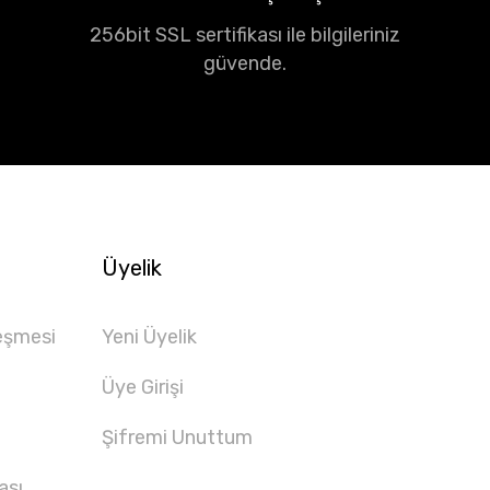
256bit SSL sertifikası ile bilgileriniz
güvende.
Üyelik
eşmesi
Yeni Üyelik
Üye Girişi
Şifremi Unuttum
ası